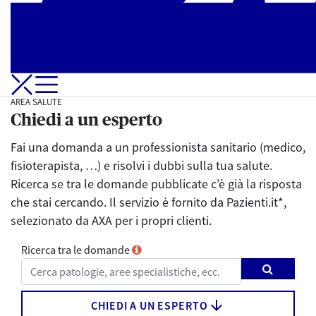
Apri-Chiudi Menu di navigazione
AREA SALUTE
Chiedi a un esperto
Fai una domanda a un professionista sanitario (medico,
fisioterapista, …) e risolvi i dubbi sulla tua salute.
Ricerca se tra le domande pubblicate c’è già la risposta
che stai cercando. Il servizio è fornito da Pazienti.it*,
selezionato da AXA per i propri clienti.
Ricerca tra le domande
arrow_downward
CHIEDI A UN ESPERTO