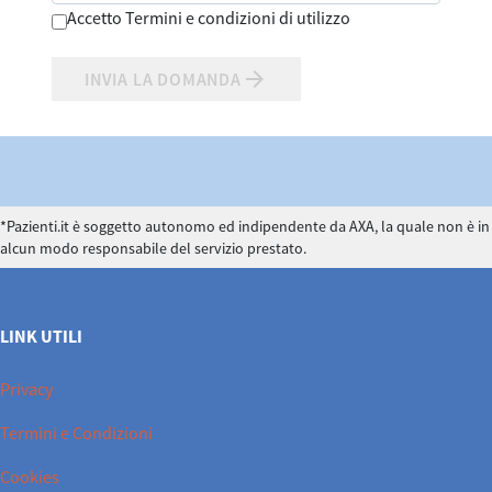
Accetto Termini e condizioni di utilizzo
arrow_forward
INVIA LA DOMANDA
*Pazienti.it è soggetto autonomo ed indipendente da AXA, la quale non è in
alcun modo responsabile del servizio prestato.
LINK UTILI
Privacy
Termini e Condizioni
Cookies