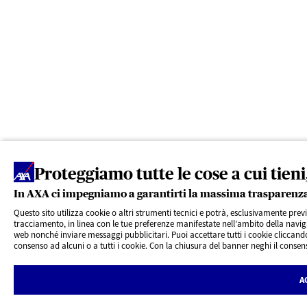
Proteggiamo tutte le cose a cui tien
In AXA ci impegniamo a garantirti la massima trasparenz
Questo sito utilizza cookie o altri strumenti tecnici e potrà, esclusivamente previ
tracciamento, in linea con le tue preferenze manifestate nell’ambito della naviga
web nonché inviare messaggi pubblicitari. Puoi accettare tutti i cookie cliccand
consenso ad alcuni o a tutti i cookie. Con la chiusura del banner neghi il consenso
A