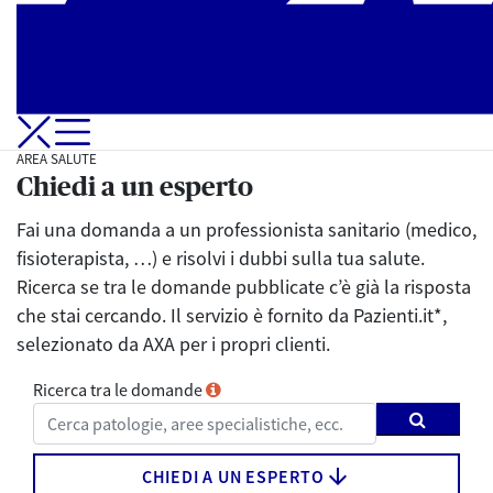
Apri-Chiudi Menu di navigazione
AREA SALUTE
Chiedi a un esperto
Fai una domanda a un professionista sanitario (medico,
fisioterapista, …) e risolvi i dubbi sulla tua salute.
Ricerca se tra le domande pubblicate c’è già la risposta
che stai cercando. Il servizio è fornito da Pazienti.it*,
selezionato da AXA per i propri clienti.
Ricerca tra le domande
arrow_downward
CHIEDI A UN ESPERTO