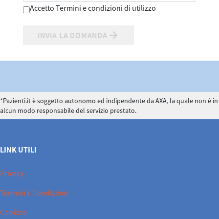
Accetto Termini e condizioni di utilizzo
arrow_forward
INVIA LA DOMANDA
*Pazienti.it è soggetto autonomo ed indipendente da AXA, la quale non è in
alcun modo responsabile del servizio prestato.
LINK UTILI
Privacy
Termini e Condizioni
Cookies