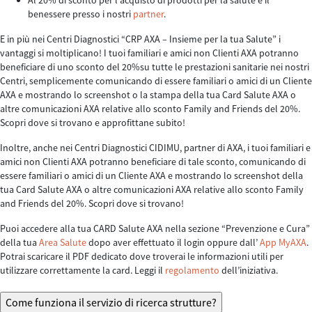
Al 20% di sconto per l’acquisto di prodotti per la salute e il
benessere presso i nostri
partner
.
E in più nei Centri Diagnostici “CRP AXA – Insieme per la tua Salute” i
vantaggi si moltiplicano! I tuoi familiari e amici non Clienti AXA potranno
beneficiare di uno sconto del 20%su tutte le prestazioni sanitarie nei nostri
Centri, semplicemente comunicando di essere familiari o amici di un Cliente
AXA e mostrando lo screenshot o la stampa della tua Card Salute AXA o
altre comunicazioni AXA relative allo sconto Family and Friends del 20%.
Scopri dove si trovano e approfittane subito!
Inoltre, anche nei Centri Diagnostici CIDIMU, partner di AXA, i tuoi familiari e
amici non Clienti AXA potranno beneficiare di tale sconto, comunicando di
essere familiari o amici di un Cliente AXA e mostrando lo screenshot della
tua Card Salute AXA o altre comunicazioni AXA relative allo sconto Family
and Friends del 20%. Scopri dove si trovano!
Puoi accedere alla tua CARD Salute AXA nella sezione “Prevenzione e Cura”
della tua
Area Salute
dopo aver effettuato il login oppure dall’
App MyAXA
.
Potrai scaricare il PDF dedicato dove troverai le informazioni utili per
utilizzare correttamente la card. Leggi il
regolamento
dell’iniziativa.
Come funziona il servizio di ricerca strutture?