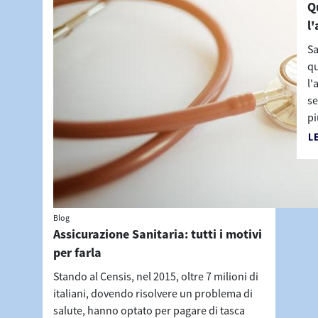
Q
l'
Sa
qu
l'
se
pi
L
Blog
Assicurazione Sanitaria: tutti i motivi
per farla
Stando al Censis, nel 2015, oltre 7 milioni di
italiani, dovendo risolvere un problema di
salute, hanno optato per pagare di tasca