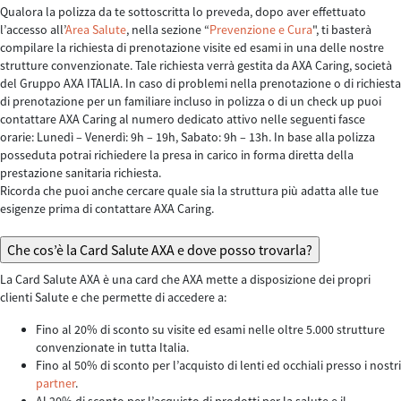
Qualora la polizza da te sottoscritta lo preveda, dopo aver effettuato
l’accesso all’
Area Salute
, nella sezione “
Prevenzione e Cura
", ti basterà
compilare la richiesta di prenotazione visite ed esami in una delle nostre
strutture convenzionate. Tale richiesta verrà gestita da AXA Caring, società
del Gruppo AXA ITALIA. In caso di problemi nella prenotazione o di richiesta
di prenotazione per un familiare incluso in polizza o di un check up puoi
contattare AXA Caring al numero dedicato attivo nelle seguenti fasce
orarie: Lunedì – Venerdì: 9h – 19h, Sabato: 9h – 13h. In base alla polizza
posseduta potrai richiedere la presa in carico in forma diretta della
prestazione sanitaria richiesta.
Ricorda che puoi anche cercare quale sia la struttura più adatta alle tue
esigenze prima di contattare AXA Caring.
Che cos’è la Card Salute AXA e dove posso trovarla?
La Card Salute AXA è una card che AXA mette a disposizione dei propri
clienti Salute e che permette di accedere a:
Fino al 20% di sconto su visite ed esami nelle oltre 5.000 strutture
convenzionate in tutta Italia.
Fino al 50% di sconto per l’acquisto di lenti ed occhiali presso i nostri
partner
.