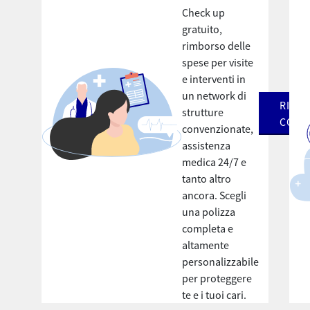
Check up
gratuito,
rimborso delle
spese per visite
e interventi in
un network di
RICHI
strutture
CONS
convenzionate,
assistenza
medica 24/7 e
tanto altro
ancora. Scegli
una polizza
completa e
altamente
personalizzabile
per proteggere
te e i tuoi cari.