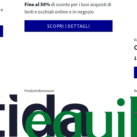
Fino al 50%
di sconto per i tuoi acquisti di
 e
lenti e occhiali online o in negozio
SCOPRI I DETTAGLI
V
1
Prodotti Benessere
B