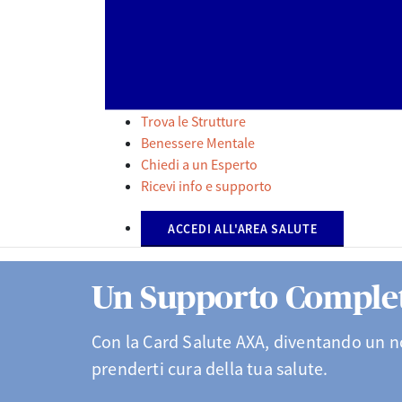
Trova le Strutture
Benessere Mentale
Chiedi a un Esperto
Ricevi info e supporto
ACCEDI ALL'AREA SALUTE
Un Supporto Complet
Con la Card Salute AXA, diventando un no
prenderti cura della tua salute.