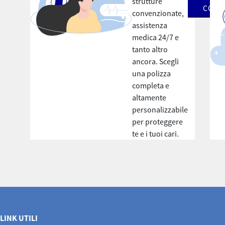
strutture
CONS
convenzionate,
assistenza
medica 24/7 e
tanto altro
ancora. Scegli
una polizza
completa e
altamente
personalizzabile
per proteggere
te e i tuoi cari.
LINK UTILI