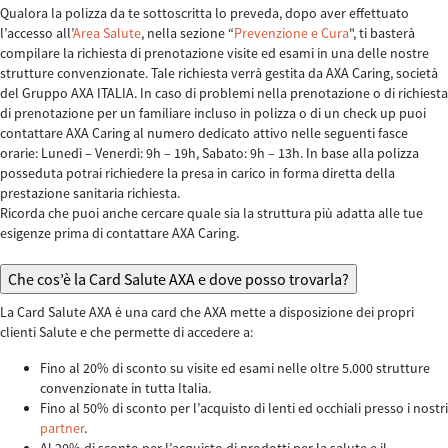
Qualora la polizza da te sottoscritta lo preveda, dopo aver effettuato
l’accesso all’
Area Salute
, nella sezione “
Prevenzione e Cura
", ti basterà
compilare la richiesta di prenotazione visite ed esami in una delle nostre
strutture convenzionate. Tale richiesta verrà gestita da AXA Caring, società
del Gruppo AXA ITALIA. In caso di problemi nella prenotazione o di richiesta
di prenotazione per un familiare incluso in polizza o di un check up puoi
contattare AXA Caring al numero dedicato attivo nelle seguenti fasce
orarie: Lunedì – Venerdì: 9h – 19h, Sabato: 9h – 13h. In base alla polizza
posseduta potrai richiedere la presa in carico in forma diretta della
prestazione sanitaria richiesta.
Ricorda che puoi anche cercare quale sia la struttura più adatta alle tue
esigenze prima di contattare AXA Caring.
Che cos’è la Card Salute AXA e dove posso trovarla?
La Card Salute AXA è una card che AXA mette a disposizione dei propri
clienti Salute e che permette di accedere a:
Fino al 20% di sconto su visite ed esami nelle oltre 5.000 strutture
convenzionate in tutta Italia.
Fino al 50% di sconto per l’acquisto di lenti ed occhiali presso i nostri
partner
.