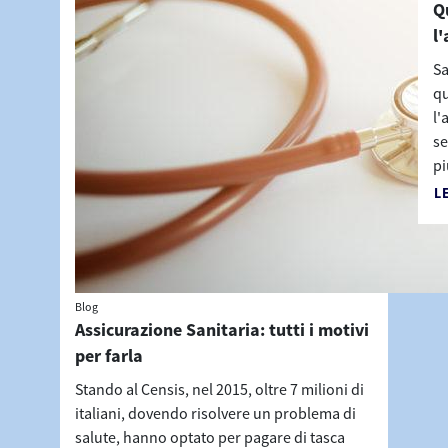
Q
l'
Sa
qu
l'
se
pi
L
Blog
Assicurazione Sanitaria: tutti i motivi
per farla
Stando al Censis, nel 2015, oltre 7 milioni di
italiani, dovendo risolvere un problema di
salute, hanno optato per pagare di tasca