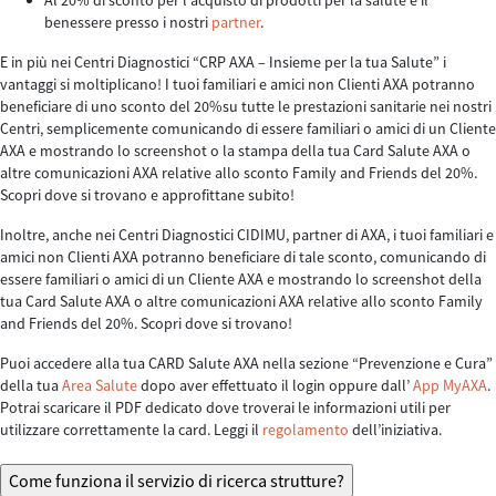
Al 20% di sconto per l’acquisto di prodotti per la salute e il
benessere presso i nostri
partner
.
E in più nei Centri Diagnostici “CRP AXA – Insieme per la tua Salute” i
vantaggi si moltiplicano! I tuoi familiari e amici non Clienti AXA potranno
beneficiare di uno sconto del 20%su tutte le prestazioni sanitarie nei nostri
Centri, semplicemente comunicando di essere familiari o amici di un Cliente
AXA e mostrando lo screenshot o la stampa della tua Card Salute AXA o
altre comunicazioni AXA relative allo sconto Family and Friends del 20%.
Scopri dove si trovano e approfittane subito!
Inoltre, anche nei Centri Diagnostici CIDIMU, partner di AXA, i tuoi familiari e
amici non Clienti AXA potranno beneficiare di tale sconto, comunicando di
essere familiari o amici di un Cliente AXA e mostrando lo screenshot della
tua Card Salute AXA o altre comunicazioni AXA relative allo sconto Family
and Friends del 20%. Scopri dove si trovano!
Puoi accedere alla tua CARD Salute AXA nella sezione “Prevenzione e Cura”
della tua
Area Salute
dopo aver effettuato il login oppure dall’
App MyAXA
.
Potrai scaricare il PDF dedicato dove troverai le informazioni utili per
utilizzare correttamente la card. Leggi il
regolamento
dell’iniziativa.
Come funziona il servizio di ricerca strutture?