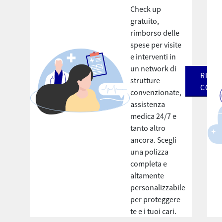
Check up
gratuito,
rimborso delle
spese per visite
e interventi in
un network di
RICHI
strutture
CONS
convenzionate,
assistenza
medica 24/7 e
tanto altro
ancora. Scegli
una polizza
completa e
altamente
personalizzabile
per proteggere
te e i tuoi cari.