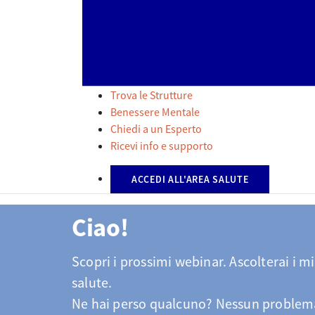
Trova le Strutture
Benessere Mentale
Chiedi a un Esperto
Ricevi info e supporto
ACCEDI ALL'AREA SALUTE
Ciao!
Scopri i prossimi webinar. Ascolterai i mi
salute.
​​​​​​​Ne hai perso qualcuno? Nessun proble