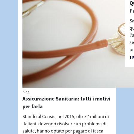
Q
l'
Sa
qu
l'
se
pi
L
Blog
Assicurazione Sanitaria: tutti i motivi
per farla
Stando al Censis, nel 2015, oltre 7 milioni di
italiani, dovendo risolvere un problema di
salute, hanno optato per pagare di tasca