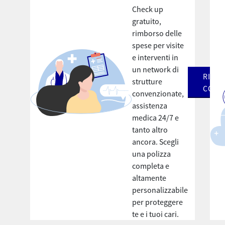
Check up
gratuito,
rimborso delle
spese per visite
e interventi in
un network di
RICHI
strutture
CONS
convenzionate,
assistenza
medica 24/7 e
tanto altro
ancora. Scegli
una polizza
completa e
altamente
personalizzabile
per proteggere
te e i tuoi cari.