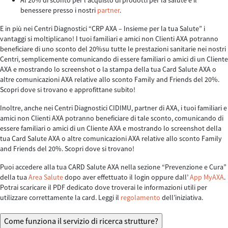
Al 20% di sconto per l’acquisto di prodotti per la salute e il
benessere presso i nostri
partner
.
E in più nei Centri Diagnostici “CRP AXA – Insieme per la tua Salute” i
vantaggi si moltiplicano! I tuoi familiari e amici non Clienti AXA potranno
beneficiare di uno sconto del 20%su tutte le prestazioni sanitarie nei nostri
Centri, semplicemente comunicando di essere familiari o amici di un Cliente
AXA e mostrando lo screenshot o la stampa della tua Card Salute AXA o
altre comunicazioni AXA relative allo sconto Family and Friends del 20%.
Scopri dove si trovano e approfittane subito!
Inoltre, anche nei Centri Diagnostici CIDIMU, partner di AXA, i tuoi familiari e
amici non Clienti AXA potranno beneficiare di tale sconto, comunicando di
essere familiari o amici di un Cliente AXA e mostrando lo screenshot della
tua Card Salute AXA o altre comunicazioni AXA relative allo sconto Family
and Friends del 20%. Scopri dove si trovano!
Puoi accedere alla tua CARD Salute AXA nella sezione “Prevenzione e Cura”
della tua
Area Salute
dopo aver effettuato il login oppure dall’
App MyAXA
.
Potrai scaricare il PDF dedicato dove troverai le informazioni utili per
utilizzare correttamente la card. Leggi il
regolamento
dell’iniziativa.
Come funziona il servizio di ricerca strutture?