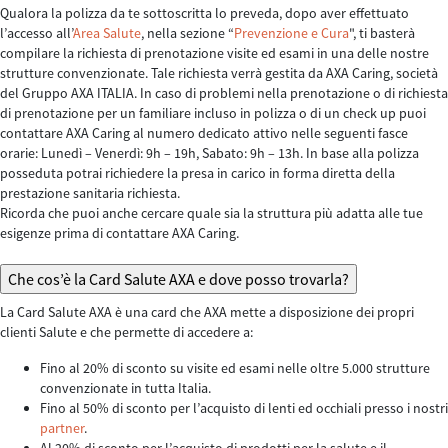
Qualora la polizza da te sottoscritta lo preveda, dopo aver effettuato
l’accesso all’
Area Salute
, nella sezione “
Prevenzione e Cura
", ti basterà
compilare la richiesta di prenotazione visite ed esami in una delle nostre
strutture convenzionate. Tale richiesta verrà gestita da AXA Caring, società
del Gruppo AXA ITALIA. In caso di problemi nella prenotazione o di richiesta
di prenotazione per un familiare incluso in polizza o di un check up puoi
contattare AXA Caring al numero dedicato attivo nelle seguenti fasce
orarie: Lunedì – Venerdì: 9h – 19h, Sabato: 9h – 13h. In base alla polizza
posseduta potrai richiedere la presa in carico in forma diretta della
prestazione sanitaria richiesta.
Ricorda che puoi anche cercare quale sia la struttura più adatta alle tue
esigenze prima di contattare AXA Caring.
Che cos’è la Card Salute AXA e dove posso trovarla?
La Card Salute AXA è una card che AXA mette a disposizione dei propri
clienti Salute e che permette di accedere a:
Fino al 20% di sconto su visite ed esami nelle oltre 5.000 strutture
convenzionate in tutta Italia.
Fino al 50% di sconto per l’acquisto di lenti ed occhiali presso i nostri
partner
.