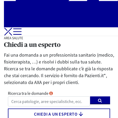
Apri-Chiudi Menu di navigazione
AREA SALUTE
Chiedi a un esperto
Fai una domanda a un professionista sanitario (medico,
fisioterapista, …) e risolvi i dubbi sulla tua salute.
Ricerca se tra le domande pubblicate c’è già la risposta
che stai cercando. Il servizio è fornito da Pazienti.it*,
selezionato da AXA per i propri clienti.
Ricerca tra le domande
arrow_downward
CHIEDI A UN ESPERTO