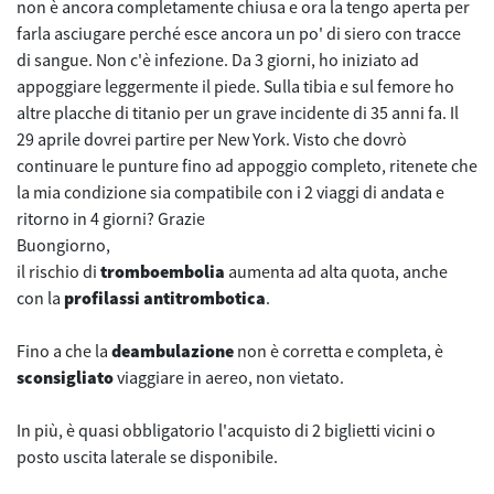
non è ancora completamente chiusa e ora la tengo aperta per
farla asciugare perché esce ancora un po' di siero con tracce
di sangue. Non c'è infezione. Da 3 giorni, ho iniziato ad
appoggiare leggermente il piede. Sulla tibia e sul femore ho
altre placche di titanio per un grave incidente di 35 anni fa. Il
29 aprile dovrei partire per New York. Visto che dovrò
continuare le punture fino ad appoggio completo, ritenete che
la mia condizione sia compatibile con i 2 viaggi di andata e
ritorno in 4 giorni? Grazie
Buongiorno,
il rischio di
tromboembolia
aumenta ad alta quota, anche
con la
profilassi antitrombotica
.
Fino a che la
deambulazione
non è corretta e completa, è
sconsigliato
viaggiare in aereo, non vietato.
In più, è quasi obbligatorio l'acquisto di 2 biglietti vicini o
posto uscita laterale se disponibile.